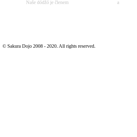
Naše dódžó je členem
České federace Kendó
a
České a
© Sakura Dojo 2008 - 2020. All rights reserved.