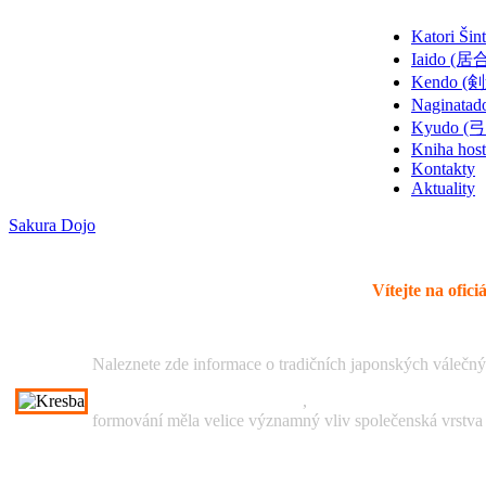
Katori 
Iaido (居
Kendo (
Naginata
Kyudo (
Kniha hos
Kontakty
Aktuality
Sakura Dojo
Vítejte na ofic
Naleznete zde informace o tradičních japonských válečn
Tenšin Šóden Katori Šintó Rjú
,
Iaido, Kendo,
Naginatad
formování měla velice významný vliv společenská vrstva